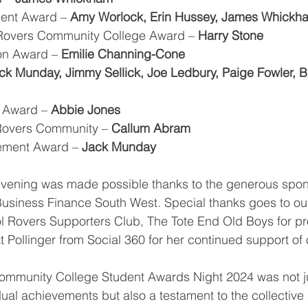
ent Award – 
Amy Worlock, Erin Hussey, James Whickh
l Rovers Community College Award – 
Harry Stone
n Award – 
Emilie Channing-Cone
ck Munday, Jimmy Sellick, Joe Ledbury, Paige Fowler, 
 Award – 
Abbie Jones
 Rovers Community – 
Callum Abram
ement Award – 
Jack Munday
evening was made possible thanks to the generous spon
Business Finance South West. Special thanks goes to ou
tol Rovers Supporters Club, The Tote End Old Boys for pr
t Pollinger from Social 360 for her continued support of 
Community College Student Awards Night 2024 was not ju
dual achievements but also a testament to the collective s