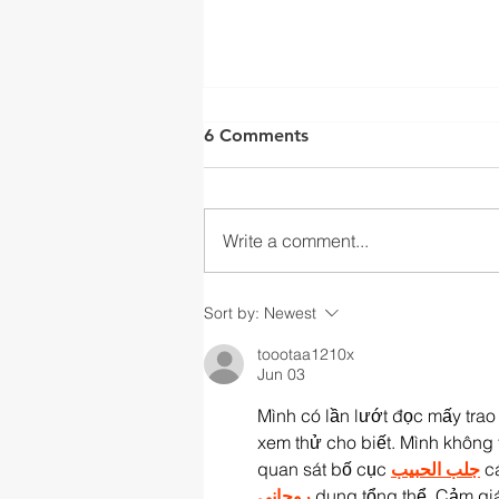
6 Comments
Write a comment...
We Need Your Help! Can
Sort by:
Newest
You Help Build a New Home
toootaa1210x
for Our Young Gasheads?
Jun 03
Mình có lần lướt đọc mấy trao
xem thử cho biết. Mình không 
quan sát bố cục 
جلب الحبيب
 c
روحاني
 dung tổng thể. Cảm gi