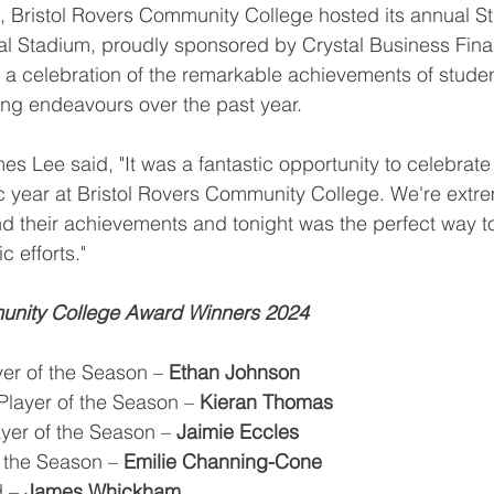
, Bristol Rovers Community College hosted its annual S
al Stadium, proudly sponsored by Crystal Business Fin
a celebration of the remarkable achievements of student
ng endeavours over the past year.
s Lee said, "It was a fantastic opportunity to celebrate
 year at Bristol Rovers Community College. We're extre
and their achievements and tonight was the perfect way t
c efforts."
munity College Award Winners 2024
yer of the Season – 
Ethan Johnson
layer of the Season – 
Kieran Thomas
yer of the Season – 
Jaimie Eccles
f the Season – 
Emilie Channing-Cone
 – 
James Whickham