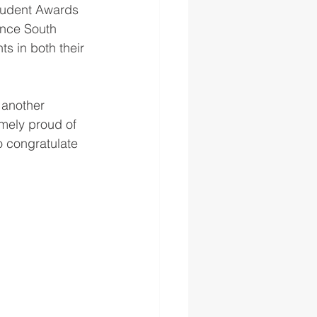
tudent Awards 
ance South 
s in both their 
 another 
mely proud of 
o congratulate 