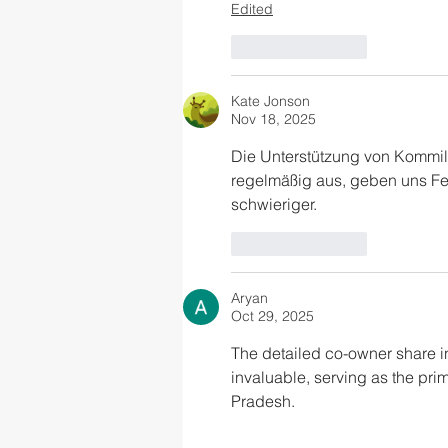
Edited
Like
Reply
Kate Jonson
Nov 18, 2025
Die Unterstützung von Kommili
regelmäßig aus, geben uns Fee
schwieriger.
Like
Reply
Aryan
Oct 29, 2025
The detailed co-owner share in
invaluable, serving as the prim
Pradesh.