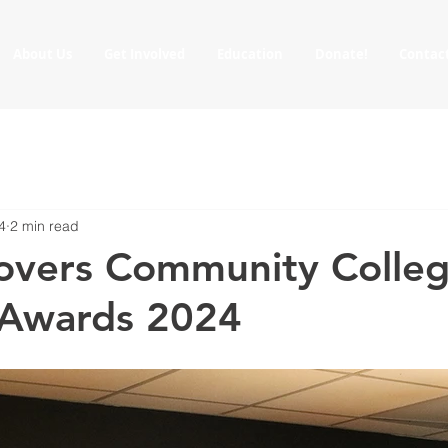
About Us
Get Involved
Education
Donate!
Contac
4
2 min read
Rovers Community Colle
 Awards 2024