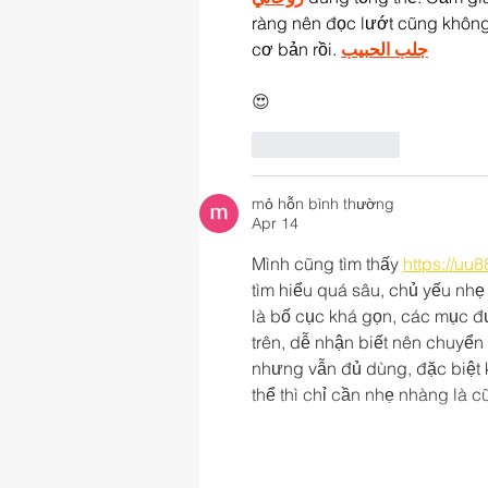
ràng nên đọc lướt cũng không 
cơ bản rồi. 
جلب الحبيب
😍
Like
Reply
mỏ hỗn bình thường
Apr 14
Mình cũng tìm thấy 
https://uu
tìm hiểu quá sâu, chủ yếu nhẹ
là bố cục khá gọn, các mục đ
trên, dễ nhận biết nên chuyển 
nhưng vẫn đủ dùng, đặc biệt kh
thể thì chỉ cần nhẹ nhàng là 