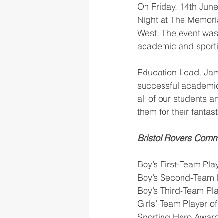
On Friday, 14th June
Night at The Memori
West. The event was 
academic and sporti
Education Lead, Jame
successful academic
all of our students 
them for their fantasti
Bristol Rovers Com
Boy’s First-Team Pla
Boy’s Second-Team P
Boy’s Third-Team Pla
Girls’ Team Player o
Sporting Hero Award