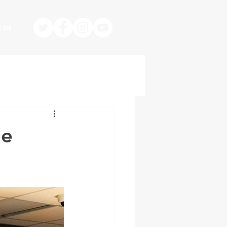
t Us
ge