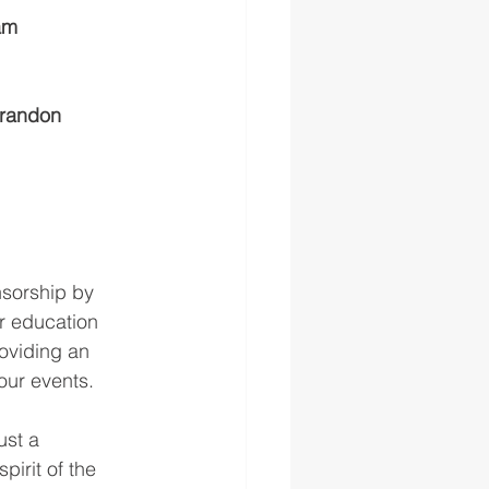
am
Brandon 
sorship by 
r education 
oviding an 
our events.
st a 
pirit of the 