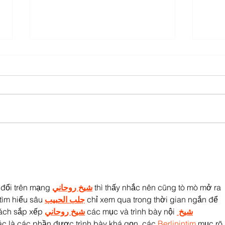
A Fantastic First Week of
Terr
Summer Fun Days with
Bris
Bristol Rovers!
Insp
Year
 đổi trên mạng 
شيخ روحاني
 thì thấy nhắc nên cũng tò mò mở ra 
tìm hiểu sâu 
جلب الحبيب
 chỉ xem qua trong thời gian ngắn để 
ách sắp xếp 
شيخ روحاني
 các mục và trình bày nội 
شيخ 
ác là các phần được trình bày khá gọn, các 
Berlinintim
 mục rõ 