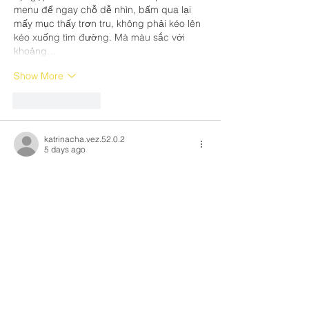
menu để ngay chỗ dễ nhìn, bấm qua lại 
mấy mục thấy trơn tru, không phải kéo lên 
kéo xuống tìm đường. Mà màu sắc với 
khoảng…
Show More
Like
Reply
katrinacha.vez.52.0.2
5 days ago
https://28bets.casino/
 mình lướt thử vì thấy 
bạn bè nhắc hoài, kiểu tò mò xem trang 
nhìn ra sao thôi chứ chưa có định làm gì 
nhiều. Vừa vào là thấy giao diện khá gọn, 
màu sắc nhìn hiện đại mà không bị chói, 
nên đọc chữ cũng dễ. Mình thích cái cách 
họ chia nội dung theo từng khối rõ ràng, 
tiêu đề đặt nổi nên kéo xuống là nắm 
được ý chính liền, không phải căng mắt 
tìm. Có…