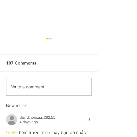
187 Comments
Write a comment...
A Fantastic First Week of
Terry Taz Davies
Summer Fun Days with
Bristol Rovers a
Bristol Rovers!
His Inspiring 70
Newest
for 70 Years Ch
davidthom.a.s.282.55
4 days ago
GG88
 hôm trước mình thấy bạn bè nhắc 