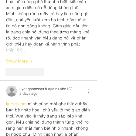
hoài nên cũng ghé thử cho biết, kiểu vào 
xem giao diện có dễ dùng không thôi. 
Mình không rành mấy trò hay tính năng gì 
đâu, chủ yếu lướt xem họ trình bày thông 
tin có gọn gàng không. Cảm giác đầu tiên 
là trang chia nội dung theo từng mảng khá 
rõ, đọc nhanh vẫn hiểu đang nói về phần 
giới thiệu hay đoạn kể hành trình phát 
triển. Có…
Show More
Like
Reply
uyenghomsoet.h.uy.e.n+abc123
5 days ago
kubet com
 mình cũng mới ghé thử vì thấy 
bạn bè nhắc hoài, chủ yếu tò mò giao diện 
thôi. Vừa vào là thấy trang sắp xếp khá 
gọn, kiểu chia nội dung thành từng khối rõ 
ràng nên mắt mình bắt nhịp nhanh, không 
bị ngợp chữ. Mình thích nhất là phần 